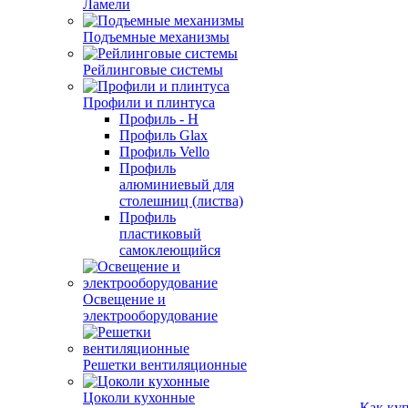
Ламели
Подъемные механизмы
Рейлинговые системы
Профили и плинтуса
Профиль - H
Профиль Glax
Профиль Vello
Профиль
алюминиевый для
столешниц (листва)
Профиль
пластиковый
самоклеющийся
Освещение и
электрооборудование
Решетки вентиляционные
Цоколи кухонные
Как ку