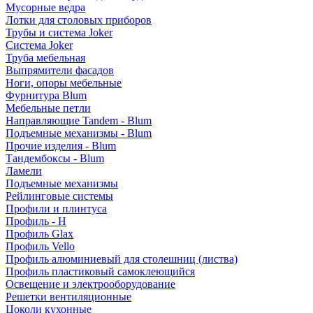
Мусорные ведра
Лотки для столовых приборов
Трубы и система Joker
Система Joker
Труба мебельная
Выпрямители фасадов
Ноги, опоры мебельные
Фурнитура Blum
Мебельные петли
Направляющие Tandem - Blum
Подъемные механизмы - Blum
Прочие изделия - Blum
Тандембоксы - Blum
Ламели
Подъемные механизмы
Рейлинговые системы
Профили и плинтуса
Профиль - H
Профиль Glax
Профиль Vello
Профиль алюминиевый для столешниц (листва)
Профиль пластиковый самоклеющийся
Освещение и электрооборудование
Решетки вентиляционные
Цоколи кухонные