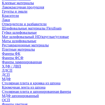
Клеевые материалы
Лакокрасочная продукция
Грунты и эмали
Красители
Лаки
Отвердители и разбавители
Шлифовальные материалы Flexifoam
Губки шлифовальные
Мат шлифовальный HD/круглые/угловые
Маты шлифовальные
Реставрационные материалы
Плитные материалы
Фанера ФК
Фанера ФСФ
Фанера ламинированная
ХДФ / ДВП
ЛДСП
ДСП
МДФ
Столярная плита и кромка из шпона
Кромочная лента из шпона
Столярная плита и шпонированная фанера
МДФ шпонированный
ОСП
Фанера цветная