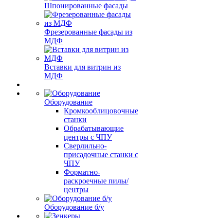
Шпонированные фасады
Фрезерованные фасады из
МДФ
Вставки для витрин из
МДФ
Оборудование
Кромкооблицовочные
станки
Обрабатывающие
центры с ЧПУ
Сверлильно-
присадочные станки с
ЧПУ
Форматно-
раскроечные пилы/
центры
Оборудование б/у