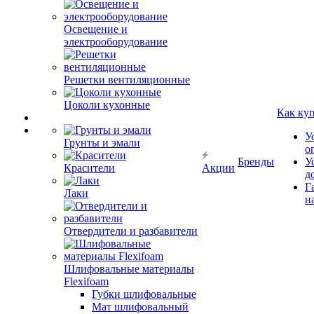
Освещение и
электрооборудование
Решетки вентиляционные
Цоколи кухонные
Как ку
У
Грунты и эмали
о
Бренды
У
Красители
Акции
д
Г
Лаки
н
Отвердители и разбавители
Шлифовальные материалы
Flexifoam
Губки шлифовальные
Мат шлифовальный