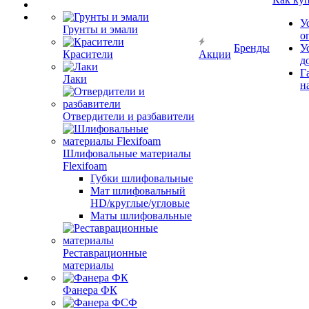
У
Грунты и эмали
о
Бренды
У
Красители
Акции
д
Г
Лаки
н
Отвердители и разбавители
Шлифовальные материалы
Flexifoam
Губки шлифовальные
Мат шлифовальный
HD/круглые/угловые
Маты шлифовальные
Реставрационные
материалы
Фанера ФК