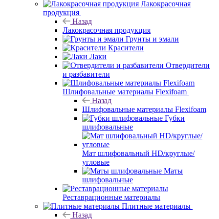
Лакокрасочная
продукция
Назад
Лакокрасочная продукция
Грунты и эмали
Красители
Лаки
Отвердители
и разбавители
Шлифовальные материалы Flexifoam
Назад
Шлифовальные материалы Flexifoam
Губки
шлифовальные
Мат шлифовальный HD/круглые/
угловые
Маты
шлифовальные
Реставрационные материалы
Плитные материалы
Назад