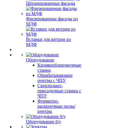
Шпонированные фасады
Фрезерованные фасады из
МДФ
Вставки для витрин из
МДФ
Оборудование
Кромкооблицовочные
станки
Обрабатывающие
центры с ЧПУ
Сверлильно-
присадочные станки с
ЧПУ
Форматно-
раскроечные пилы/
центры
Оборудование б/у