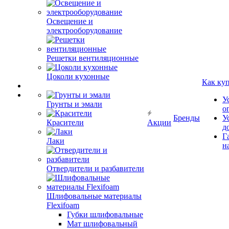
Освещение и
электрооборудование
Решетки вентиляционные
Цоколи кухонные
Как ку
У
Грунты и эмали
о
Бренды
У
Красители
Акции
д
Г
Лаки
н
Отвердители и разбавители
Шлифовальные материалы
Flexifoam
Губки шлифовальные
Мат шлифовальный