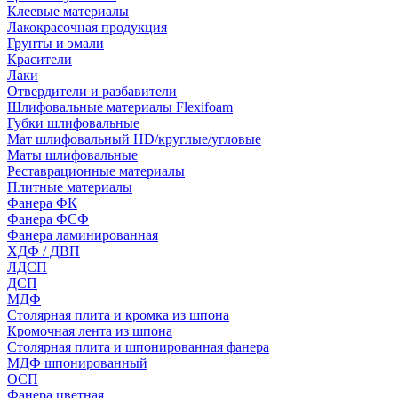
Клеевые материалы
Лакокрасочная продукция
Грунты и эмали
Красители
Лаки
Отвердители и разбавители
Шлифовальные материалы Flexifoam
Губки шлифовальные
Мат шлифовальный HD/круглые/угловые
Маты шлифовальные
Реставрационные материалы
Плитные материалы
Фанера ФК
Фанера ФСФ
Фанера ламинированная
ХДФ / ДВП
ЛДСП
ДСП
МДФ
Столярная плита и кромка из шпона
Кромочная лента из шпона
Столярная плита и шпонированная фанера
МДФ шпонированный
ОСП
Фанера цветная