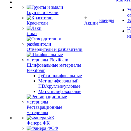
У
Грунты и эмали
о
Бренды
У
Красители
Акции
д
Г
Лаки
н
Отвердители и разбавители
Шлифовальные материалы
Flexifoam
Губки шлифовальные
Мат шлифовальный
HD/круглые/угловые
Маты шлифовальные
Реставрационные
материалы
Фанера ФК