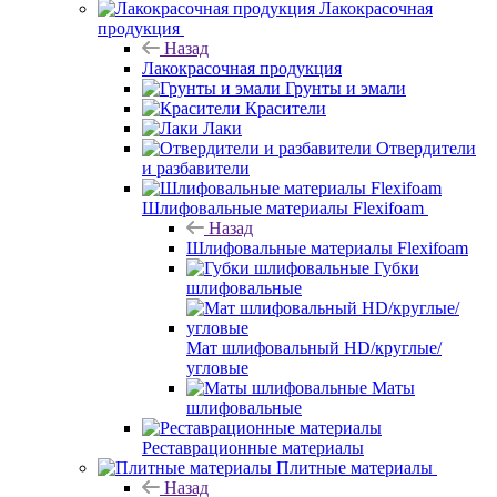
Лакокрасочная
продукция
Назад
Лакокрасочная продукция
Грунты и эмали
Красители
Лаки
Отвердители
и разбавители
Шлифовальные материалы Flexifoam
Назад
Шлифовальные материалы Flexifoam
Губки
шлифовальные
Мат шлифовальный HD/круглые/
угловые
Маты
шлифовальные
Реставрационные материалы
Плитные материалы
Назад