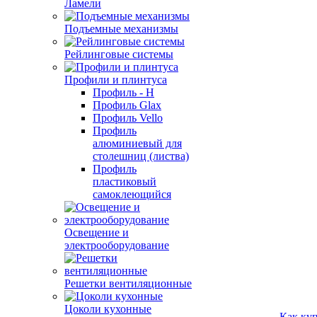
Ламели
Подъемные механизмы
Рейлинговые системы
Профили и плинтуса
Профиль - H
Профиль Glax
Профиль Vello
Профиль
алюминиевый для
столешниц (листва)
Профиль
пластиковый
самоклеющийся
Освещение и
электрооборудование
Решетки вентиляционные
Цоколи кухонные
Как ку