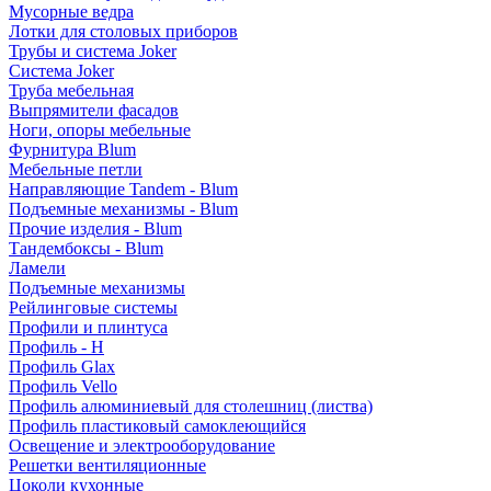
Мусорные ведра
Лотки для столовых приборов
Трубы и система Joker
Система Joker
Труба мебельная
Выпрямители фасадов
Ноги, опоры мебельные
Фурнитура Blum
Мебельные петли
Направляющие Tandem - Blum
Подъемные механизмы - Blum
Прочие изделия - Blum
Тандембоксы - Blum
Ламели
Подъемные механизмы
Рейлинговые системы
Профили и плинтуса
Профиль - H
Профиль Glax
Профиль Vello
Профиль алюминиевый для столешниц (листва)
Профиль пластиковый самоклеющийся
Освещение и электрооборудование
Решетки вентиляционные
Цоколи кухонные