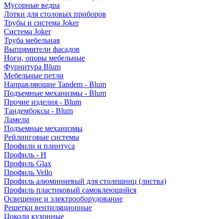
Мусорные ведра
Лотки для столовых приборов
Трубы и система Joker
Система Joker
Труба мебельная
Выпрямители фасадов
Ноги, опоры мебельные
Фурнитура Blum
Мебельные петли
Направляющие Tandem - Blum
Подъемные механизмы - Blum
Прочие изделия - Blum
Тандембоксы - Blum
Ламели
Подъемные механизмы
Рейлинговые системы
Профили и плинтуса
Профиль - H
Профиль Glax
Профиль Vello
Профиль алюминиевый для столешниц (листва)
Профиль пластиковый самоклеющийся
Освещение и электрооборудование
Решетки вентиляционные
Цоколи кухонные