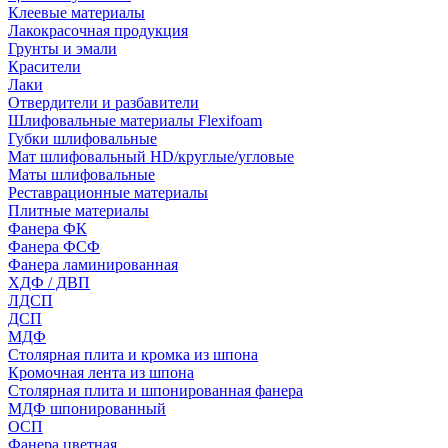
Клеевые материалы
Лакокрасочная продукция
Грунты и эмали
Красители
Лаки
Отвердители и разбавители
Шлифовальные материалы Flexifoam
Губки шлифовальные
Мат шлифовальный HD/круглые/угловые
Маты шлифовальные
Реставрационные материалы
Плитные материалы
Фанера ФК
Фанера ФСФ
Фанера ламинированная
ХДФ / ДВП
ЛДСП
ДСП
МДФ
Столярная плита и кромка из шпона
Кромочная лента из шпона
Столярная плита и шпонированная фанера
МДФ шпонированный
ОСП
Фанера цветная