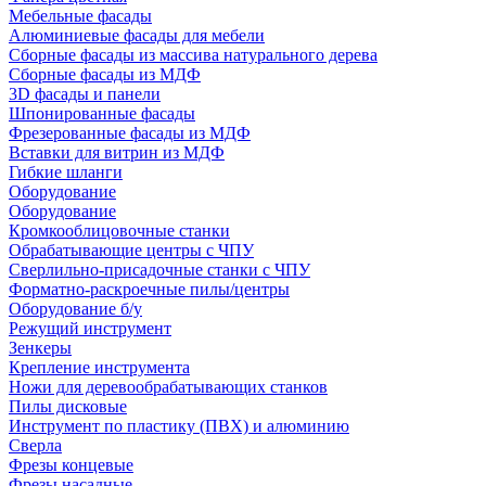
Мебельные фасады
Алюминиевые фасады для мебели
Сборные фасады из массива натурального дерева
Сборные фасады из МДФ
3D фасады и панели
Шпонированные фасады
Фрезерованные фасады из МДФ
Вставки для витрин из МДФ
Гибкие шланги
Оборудование
Оборудование
Кромкооблицовочные станки
Обрабатывающие центры с ЧПУ
Сверлильно-присадочные станки с ЧПУ
Форматно-раскроечные пилы/центры
Оборудование б/у
Режущий инструмент
Зенкеры
Крепление инструмента
Ножи для деревообрабатывающих станков
Пилы дисковые
Инструмент по пластику (ПВХ) и алюминию
Сверла
Фрезы концевые
Фрезы насадные