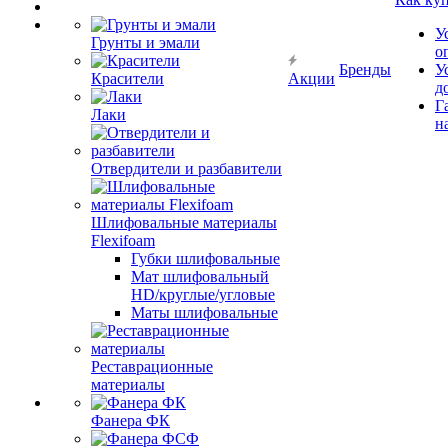
У
Грунты и эмали
о
Бренды
У
Красители
Акции
д
Г
Лаки
н
Отвердители и разбавители
Шлифовальные материалы
Flexifoam
Губки шлифовальные
Мат шлифовальный
HD/круглые/угловые
Маты шлифовальные
Реставрационные
материалы
Фанера ФК