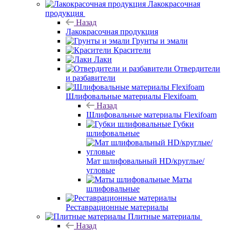
Лакокрасочная
продукция
Назад
Лакокрасочная продукция
Грунты и эмали
Красители
Лаки
Отвердители
и разбавители
Шлифовальные материалы Flexifoam
Назад
Шлифовальные материалы Flexifoam
Губки
шлифовальные
Мат шлифовальный HD/круглые/
угловые
Маты
шлифовальные
Реставрационные материалы
Плитные материалы
Назад