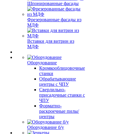
Шпонированные фасады
Фрезерованные фасады из
МДФ
Вставки для витрин из
МДФ
Оборудование
Кромкооблицовочные
станки
Обрабатывающие
центры с ЧПУ
Сверлильно-
присадочные станки с
ЧПУ
Форматно-
раскроечные пилы/
центры
Оборудование б/у