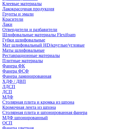
Клеевые материалы
Лакокрасочная продукция
Грунты и эмали
Красители
Лаки
Отвердители и разбавители
Шлифовальные материалы Flexifoam
Губки шлифовальные
Мат шлифовальный HD/круглые/угловые
Маты шлифовальные
Реставрационные материалы
Плитные материалы
Фанера ФК
Фанера ФСФ
Фанера ламинированная
ХДФ / ДВП
ЛДСП
ДСП
МДФ
Столярная плита и кромка из шпона
Кромочная лента из шпона
Столярная плита и шпонированная фанера
МДФ шпонированный
ОСП
Фанера цветная