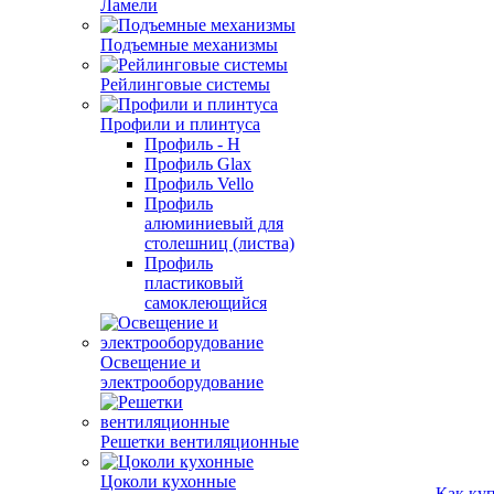
Ламели
Подъемные механизмы
Рейлинговые системы
Профили и плинтуса
Профиль - H
Профиль Glax
Профиль Vello
Профиль
алюминиевый для
столешниц (листва)
Профиль
пластиковый
самоклеющийся
Освещение и
электрооборудование
Решетки вентиляционные
Цоколи кухонные
Как ку