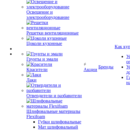
Освещение и
электрооборудование
Решетки вентиляционные
Цоколи кухонные
Как ку
У
Грунты и эмали
о
Бренды
У
Красители
Акции
д
Г
Лаки
н
Отвердители и разбавители
Шлифовальные материалы
Flexifoam
Губки шлифовальные
Мат шлифовальный