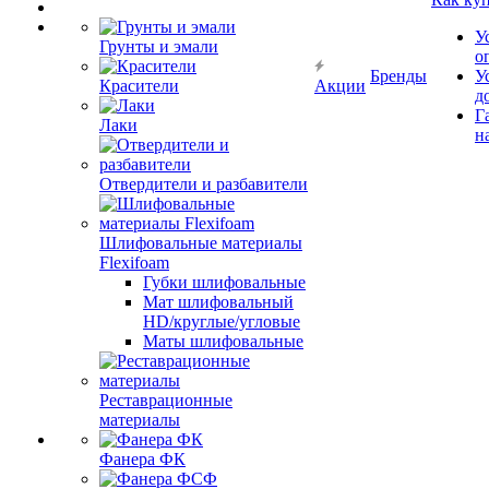
У
Грунты и эмали
о
Бренды
У
Красители
Акции
д
Г
Лаки
н
Отвердители и разбавители
Шлифовальные материалы
Flexifoam
Губки шлифовальные
Мат шлифовальный
HD/круглые/угловые
Маты шлифовальные
Реставрационные
материалы
Фанера ФК