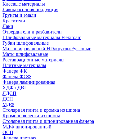
Клеевые материалы
Лакокрасочная продукция
Грунты и эмали
Красители
Лаки
Отвердители и разбавители
Шлифовальные материалы Flexifoam
Губки шлифовальные
Мат шлифовальный HD/круглые/угловые
Маты шлифовальные
Реставрационные материалы
Плитные материалы
Фанера ФК
Фанера ФСФ
Фанера ламинированная
ХДФ / ДВП
ЛДСП
ДСП
МДФ
Столярная плита и кромка из шпона
Кромочная лента из шпона
Столярная плита и шпонированная фанера
МДФ шпонированный
ОСП
Фанера цветная