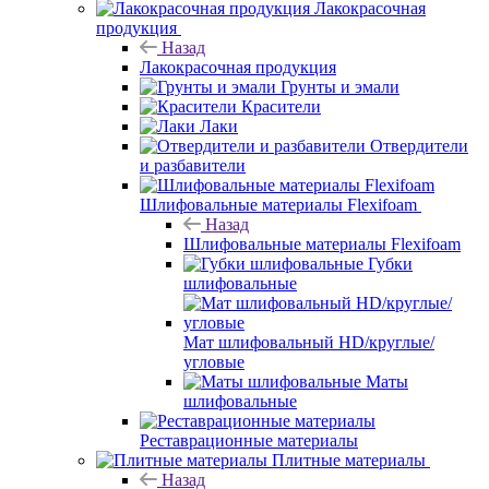
Лакокрасочная
продукция
Назад
Лакокрасочная продукция
Грунты и эмали
Красители
Лаки
Отвердители
и разбавители
Шлифовальные материалы Flexifoam
Назад
Шлифовальные материалы Flexifoam
Губки
шлифовальные
Мат шлифовальный HD/круглые/
угловые
Маты
шлифовальные
Реставрационные материалы
Плитные материалы
Назад