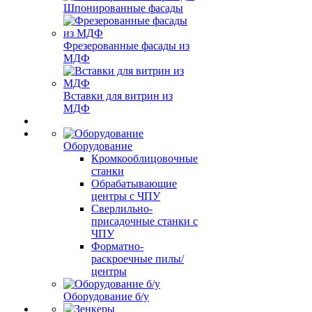
Шпонированные фасады
Фрезерованные фасады из
МДФ
Вставки для витрин из
МДФ
Оборудование
Кромкооблицовочные
станки
Обрабатывающие
центры с ЧПУ
Сверлильно-
присадочные станки с
ЧПУ
Форматно-
раскроечные пилы/
центры
Оборудование б/у