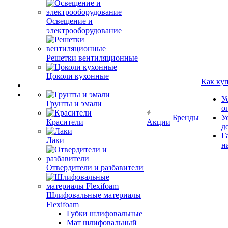
Освещение и
электрооборудование
Решетки вентиляционные
Цоколи кухонные
Как ку
У
Грунты и эмали
о
Бренды
У
Красители
Акции
д
Г
Лаки
н
Отвердители и разбавители
Шлифовальные материалы
Flexifoam
Губки шлифовальные
Мат шлифовальный