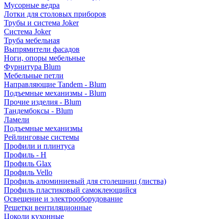
Мусорные ведра
Лотки для столовых приборов
Трубы и система Joker
Система Joker
Труба мебельная
Выпрямители фасадов
Ноги, опоры мебельные
Фурнитура Blum
Мебельные петли
Направляющие Tandem - Blum
Подъемные механизмы - Blum
Прочие изделия - Blum
Тандембоксы - Blum
Ламели
Подъемные механизмы
Рейлинговые системы
Профили и плинтуса
Профиль - H
Профиль Glax
Профиль Vello
Профиль алюминиевый для столешниц (листва)
Профиль пластиковый самоклеющийся
Освещение и электрооборудование
Решетки вентиляционные
Цоколи кухонные