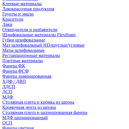
Клеевые материалы
Лакокрасочная продукция
Грунты и эмали
Красители
Лаки
Отвердители и разбавители
Шлифовальные материалы Flexifoam
Губки шлифовальные
Мат шлифовальный HD/круглые/угловые
Маты шлифовальные
Реставрационные материалы
Плитные материалы
Фанера ФК
Фанера ФСФ
Фанера ламинированная
ХДФ / ДВП
ЛДСП
ДСП
МДФ
Столярная плита и кромка из шпона
Кромочная лента из шпона
Столярная плита и шпонированная фанера
МДФ шпонированный
ОСП
Фанера цветная