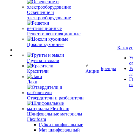
Освещение и
электрооборудование
Решетки вентиляционные
Цоколи кухонные
Как ку
У
Грунты и эмали
о
Бренды
У
Красители
Акции
д
Г
Лаки
н
Отвердители и разбавители
Шлифовальные материалы
Flexifoam
Губки шлифовальные
Мат шлифовальный