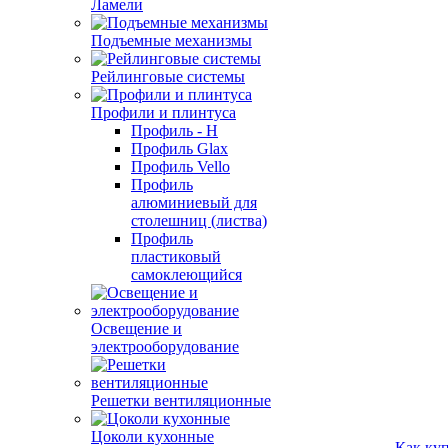
Ламели
Подъемные механизмы
Рейлинговые системы
Профили и плинтуса
Профиль - H
Профиль Glax
Профиль Vello
Профиль
алюминиевый для
столешниц (листва)
Профиль
пластиковый
самоклеющийся
Освещение и
электрооборудование
Решетки вентиляционные
Цоколи кухонные
Как ку