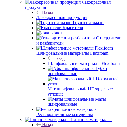
Лакокрасочная
продукция
Назад
Лакокрасочная продукция
Грунты и эмали
Красители
Лаки
Отвердители
и разбавители
Шлифовальные материалы Flexifoam
Назад
Шлифовальные материалы Flexifoam
Губки
шлифовальные
Мат шлифовальный HD/круглые/
угловые
Маты
шлифовальные
Реставрационные материалы
Плитные материалы
Назад