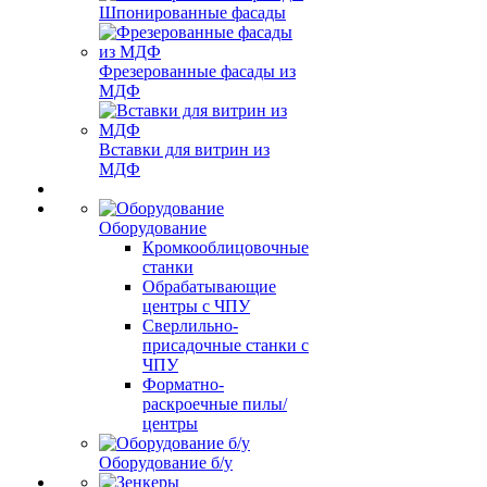
Шпонированные фасады
Фрезерованные фасады из
МДФ
Вставки для витрин из
МДФ
Оборудование
Кромкооблицовочные
станки
Обрабатывающие
центры с ЧПУ
Сверлильно-
присадочные станки с
ЧПУ
Форматно-
раскроечные пилы/
центры
Оборудование б/у