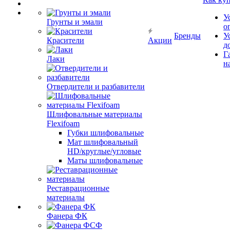
У
Грунты и эмали
о
Бренды
У
Красители
Акции
д
Г
Лаки
н
Отвердители и разбавители
Шлифовальные материалы
Flexifoam
Губки шлифовальные
Мат шлифовальный
HD/круглые/угловые
Маты шлифовальные
Реставрационные
материалы
Фанера ФК