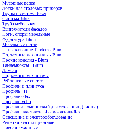
Мусорные ведра
Лотки для столовых приборов
Трубы и система Joker
Система Joker
Труба мебельная
Выпрямители фасадов
Ноги, опоры мебельные
Фурнитура Blum
Мебельные петли
Направляющие Tandem - Blum
Подъемные механизмы - Blum
Прочие изделия - Blum
Тандембоксы - Blum
Ламели
Подъемные механизмы
Рейлинговые системы
Профили и плинтуса
Профиль - H
Профиль Glax
Профиль Vello
Профиль алюминиевый для столешниц (листва)
Профиль пластиковый самоклеющийся
Освещение и электрооборудование
Решетки вентиляционные
Цоколи кухонные