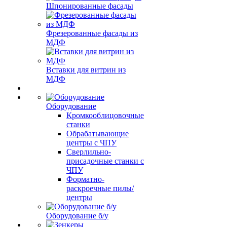
Шпонированные фасады
Фрезерованные фасады из
МДФ
Вставки для витрин из
МДФ
Оборудование
Кромкооблицовочные
станки
Обрабатывающие
центры с ЧПУ
Сверлильно-
присадочные станки с
ЧПУ
Форматно-
раскроечные пилы/
центры
Оборудование б/у