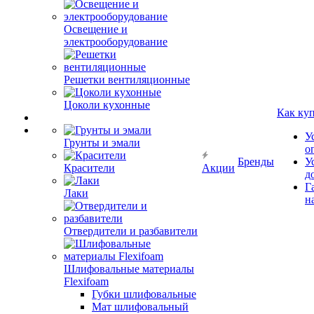
Освещение и
электрооборудование
Решетки вентиляционные
Цоколи кухонные
Как ку
У
Грунты и эмали
о
Бренды
У
Красители
Акции
д
Г
Лаки
н
Отвердители и разбавители
Шлифовальные материалы
Flexifoam
Губки шлифовальные
Мат шлифовальный