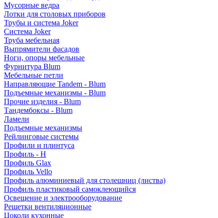
Мусорные ведра
Лотки для столовых приборов
Трубы и система Joker
Система Joker
Труба мебельная
Выпрямители фасадов
Ноги, опоры мебельные
Фурнитура Blum
Мебельные петли
Направляющие Tandem - Blum
Подъемные механизмы - Blum
Прочие изделия - Blum
Тандембоксы - Blum
Ламели
Подъемные механизмы
Рейлинговые системы
Профили и плинтуса
Профиль - H
Профиль Glax
Профиль Vello
Профиль алюминиевый для столешниц (листва)
Профиль пластиковый самоклеющийся
Освещение и электрооборудование
Решетки вентиляционные
Цоколи кухонные