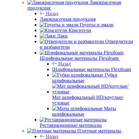
Лакокрасочная
продукция
Назад
Лакокрасочная продукция
Грунты и эмали
Красители
Лаки
Отвердители
и разбавители
Шлифовальные материалы Flexifoam
Назад
Шлифовальные материалы Flexifoam
Губки
шлифовальные
Мат шлифовальный HD/круглые/
угловые
Маты
шлифовальные
Реставрационные материалы
Плитные материалы
Назад