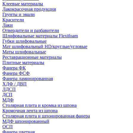
Клеевые материалы
Лакокрасочная продукция
Грунты и эмали
Красители
Лаки
Отвердители и разбавители
Шлифовальные материалы Flexifoam
Губки шлифовальные
Мат шлифовальный HD/круглые/угловые
Маты шлифовальные
Реставрационные материалы
Плитные материалы
Фанера ФК
Фанера ФСФ
Фанера ламинированная
ХДФ / ДВП
ЛДСП
ДСП
МДФ
Столярная плита и кромка из шпона
Кромочная лента из шпона
Столярная плита и шпонированная фанера
МДФ шпонированный
ОСП
Фанера цветная