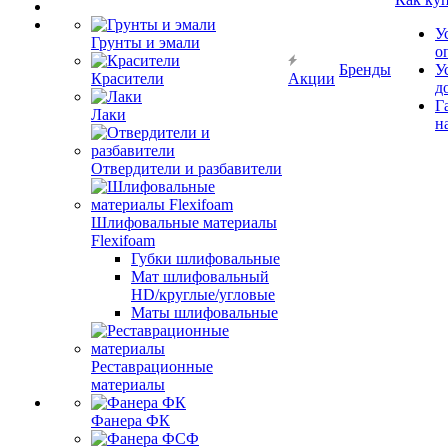
У
Грунты и эмали
о
Бренды
У
Красители
Акции
д
Г
Лаки
н
Отвердители и разбавители
Шлифовальные материалы
Flexifoam
Губки шлифовальные
Мат шлифовальный
HD/круглые/угловые
Маты шлифовальные
Реставрационные
материалы
Фанера ФК