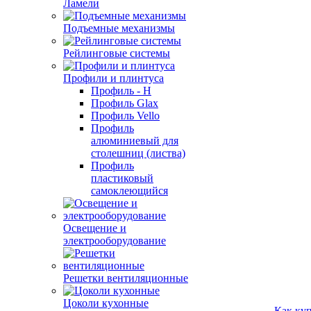
Ламели
Подъемные механизмы
Рейлинговые системы
Профили и плинтуса
Профиль - H
Профиль Glax
Профиль Vello
Профиль
алюминиевый для
столешниц (листва)
Профиль
пластиковый
самоклеющийся
Освещение и
электрооборудование
Решетки вентиляционные
Цоколи кухонные
Как ку