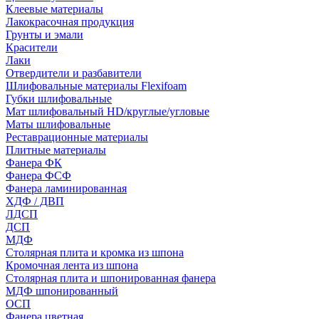
Клеевые материалы
Лакокрасочная продукция
Грунты и эмали
Красители
Лаки
Отвердители и разбавители
Шлифовальные материалы Flexifoam
Губки шлифовальные
Мат шлифовальный HD/круглые/угловые
Маты шлифовальные
Реставрационные материалы
Плитные материалы
Фанера ФК
Фанера ФСФ
Фанера ламинированная
ХДФ / ДВП
ЛДСП
ДСП
МДФ
Столярная плита и кромка из шпона
Кромочная лента из шпона
Столярная плита и шпонированная фанера
МДФ шпонированный
ОСП
Фанера цветная