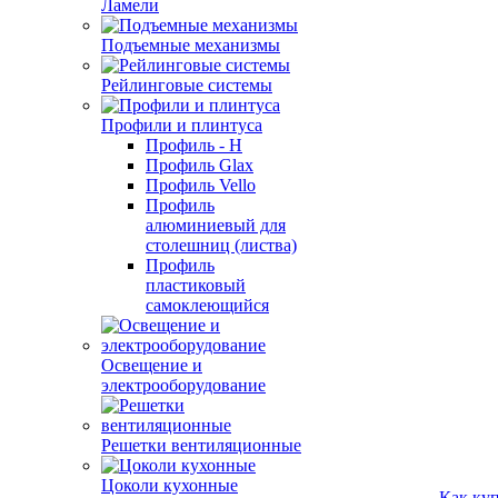
Ламели
Подъемные механизмы
Рейлинговые системы
Профили и плинтуса
Профиль - H
Профиль Glax
Профиль Vello
Профиль
алюминиевый для
столешниц (листва)
Профиль
пластиковый
самоклеющийся
Освещение и
электрооборудование
Решетки вентиляционные
Цоколи кухонные
Как ку