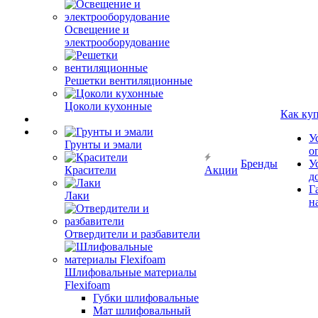
Освещение и
электрооборудование
Решетки вентиляционные
Цоколи кухонные
Как ку
У
Грунты и эмали
о
Бренды
У
Красители
Акции
д
Г
Лаки
н
Отвердители и разбавители
Шлифовальные материалы
Flexifoam
Губки шлифовальные
Мат шлифовальный