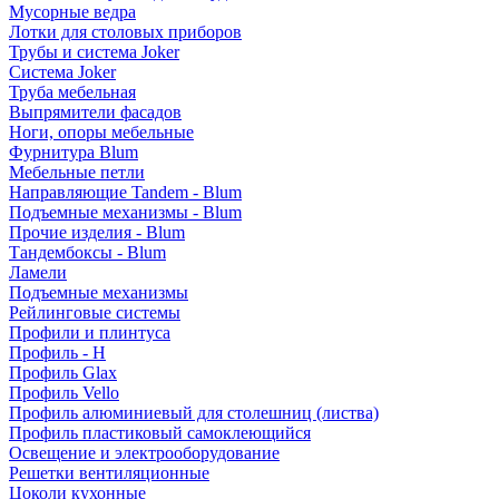
Мусорные ведра
Лотки для столовых приборов
Трубы и система Joker
Система Joker
Труба мебельная
Выпрямители фасадов
Ноги, опоры мебельные
Фурнитура Blum
Мебельные петли
Направляющие Tandem - Blum
Подъемные механизмы - Blum
Прочие изделия - Blum
Тандембоксы - Blum
Ламели
Подъемные механизмы
Рейлинговые системы
Профили и плинтуса
Профиль - H
Профиль Glax
Профиль Vello
Профиль алюминиевый для столешниц (листва)
Профиль пластиковый самоклеющийся
Освещение и электрооборудование
Решетки вентиляционные
Цоколи кухонные