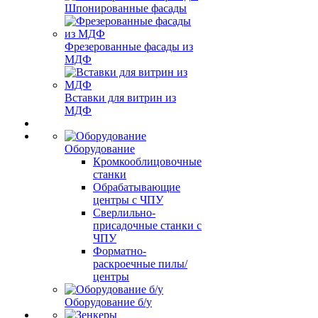
Шпонированные фасады
Фрезерованные фасады из
МДФ
Вставки для витрин из
МДФ
Оборудование
Кромкооблицовочные
станки
Обрабатывающие
центры с ЧПУ
Сверлильно-
присадочные станки с
ЧПУ
Форматно-
раскроечные пилы/
центры
Оборудование б/у