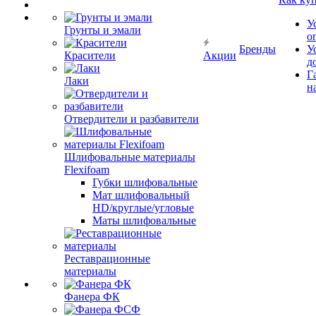
У
Грунты и эмали
о
Бренды
У
Красители
Акции
д
Г
Лаки
н
Отвердители и разбавители
Шлифовальные материалы
Flexifoam
Губки шлифовальные
Мат шлифовальный
HD/круглые/угловые
Маты шлифовальные
Реставрационные
материалы
Фанера ФК