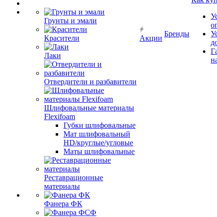
У
Грунты и эмали
о
Бренды
У
Красители
Акции
д
Г
Лаки
н
Отвердители и разбавители
Шлифовальные материалы
Flexifoam
Губки шлифовальные
Мат шлифовальный
HD/круглые/угловые
Маты шлифовальные
Реставрационные
материалы
Фанера ФК