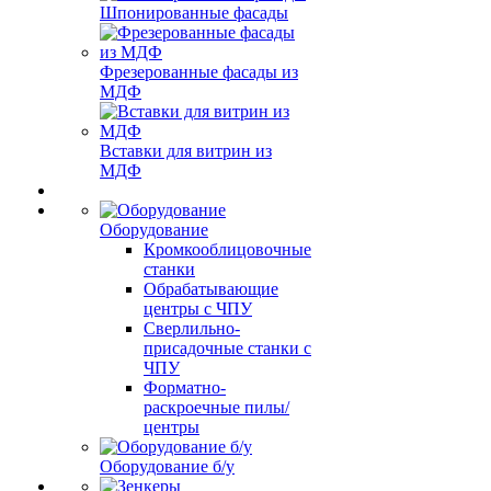
Шпонированные фасады
Фрезерованные фасады из
МДФ
Вставки для витрин из
МДФ
Оборудование
Кромкооблицовочные
станки
Обрабатывающие
центры с ЧПУ
Сверлильно-
присадочные станки с
ЧПУ
Форматно-
раскроечные пилы/
центры
Оборудование б/у