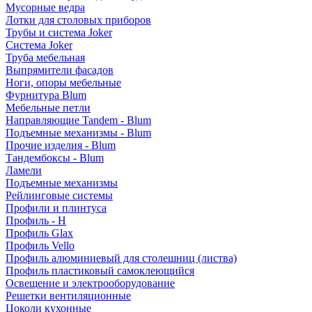
Мусорные ведра
Лотки для столовых приборов
Трубы и система Joker
Система Joker
Труба мебельная
Выпрямители фасадов
Ноги, опоры мебельные
Фурнитура Blum
Мебельные петли
Направляющие Tandem - Blum
Подъемные механизмы - Blum
Прочие изделия - Blum
Тандембоксы - Blum
Ламели
Подъемные механизмы
Рейлинговые системы
Профили и плинтуса
Профиль - H
Профиль Glax
Профиль Vello
Профиль алюминиевый для столешниц (листва)
Профиль пластиковый самоклеющийся
Освещение и электрооборудование
Решетки вентиляционные
Цоколи кухонные