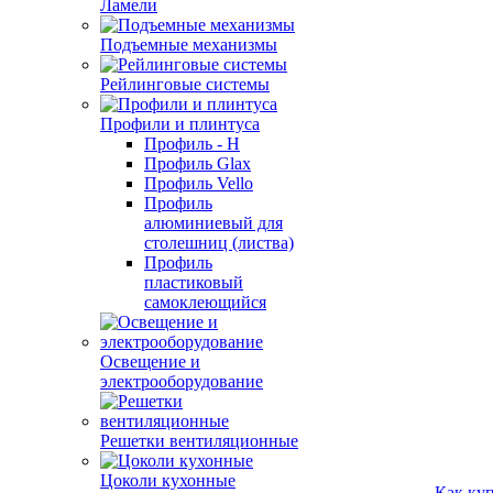
Ламели
Подъемные механизмы
Рейлинговые системы
Профили и плинтуса
Профиль - H
Профиль Glax
Профиль Vello
Профиль
алюминиевый для
столешниц (листва)
Профиль
пластиковый
самоклеющийся
Освещение и
электрооборудование
Решетки вентиляционные
Цоколи кухонные
Как ку