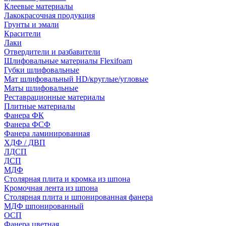
Клеевые материалы
Лакокрасочная продукция
Грунты и эмали
Красители
Лаки
Отвердители и разбавители
Шлифовальные материалы Flexifoam
Губки шлифовальные
Мат шлифовальный HD/круглые/угловые
Маты шлифовальные
Реставрационные материалы
Плитные материалы
Фанера ФК
Фанера ФСФ
Фанера ламинированная
ХДФ / ДВП
ЛДСП
ДСП
МДФ
Столярная плита и кромка из шпона
Кромочная лента из шпона
Столярная плита и шпонированная фанера
МДФ шпонированный
ОСП
Фанера цветная