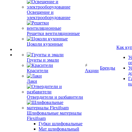
Освещение и
электрооборудование
Решетки вентиляционные
Цоколи кухонные
Как ку
У
Грунты и эмали
о
Бренды
У
Красители
Акции
д
Г
Лаки
н
Отвердители и разбавители
Шлифовальные материалы
Flexifoam
Губки шлифовальные
Мат шлифовальный