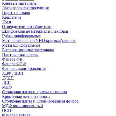
Клеевые материалы
Лакокрасочная продукция
Грунты и эмали
Красители
Лаки
Отвердители и разбавители
Шлифовальные материалы Flexifoam
Губки шлифовальные
Мат шлифовальный HD/круглые/угловые
Маты шлифовальные
Реставрационные материалы
Плитные материалы
Фанера ФК
Фанера ФСФ
Фанера ламинированная
ХДФ / ДВП
ЛДСП
ДСП
МДФ
Столярная плита и кромка из шпона
Кромочная лента из шпона
Столярная плита и шпонированная фанера
МДФ шпонированный
ОСП
Фанера цветная