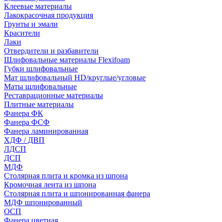
Клеевые материалы
Лакокрасочная продукция
Грунты и эмали
Красители
Лаки
Отвердители и разбавители
Шлифовальные материалы Flexifoam
Губки шлифовальные
Мат шлифовальный HD/круглые/угловые
Маты шлифовальные
Реставрационные материалы
Плитные материалы
Фанера ФК
Фанера ФСФ
Фанера ламинированная
ХДФ / ДВП
ЛДСП
ДСП
МДФ
Столярная плита и кромка из шпона
Кромочная лента из шпона
Столярная плита и шпонированная фанера
МДФ шпонированный
ОСП
Фанера цветная