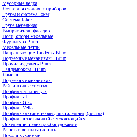
Мусорные ведра
Лотки для столовых приборов
Трубы и система Joker
Система Joker
Труба мебельная
Выпрямители фасадов
Ноги, опоры мебельные
Фурнитура Blum
Мебельные петли
Направляющие Tandem - Blum
Подъемные механизмы - Blum
Прочие изделия - Blum
Тандембоксы - Blum
Ламели
Подъемные механизмы
Рейлинговые системы
Профили и плинтуса
Профиль - H
Профиль Glax
Профиль Vello
Профиль алюминиевый для столешниц (листва)
Профиль пластиковый самоклеющийся
Освещение и электрооборудование
Решетки вентиляционные
Цоколи кухонные