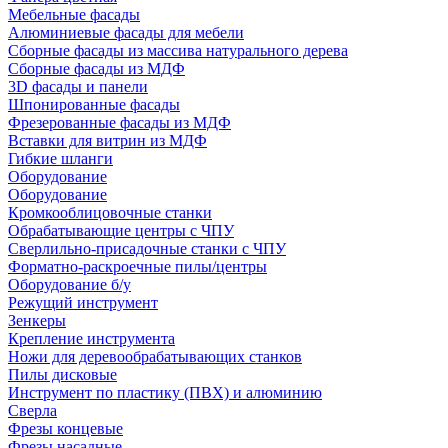
Мебельные фасады
Алюминиевые фасады для мебели
Сборные фасады из массива натурального дерева
Сборные фасады из МДФ
3D фасады и панели
Шпонированные фасады
Фрезерованные фасады из МДФ
Вставки для витрин из МДФ
Гибкие шланги
Оборудование
Оборудование
Кромкооблицовочные станки
Обрабатывающие центры с ЧПУ
Сверлильно-присадочные станки с ЧПУ
Форматно-раскроечные пилы/центры
Оборудование б/у
Режущий инструмент
Зенкеры
Крепление инструмента
Ножи для деревообрабатывающих станков
Пилы дисковые
Инструмент по пластику (ПВХ) и алюминию
Сверла
Фрезы концевые
Фрезы насадные