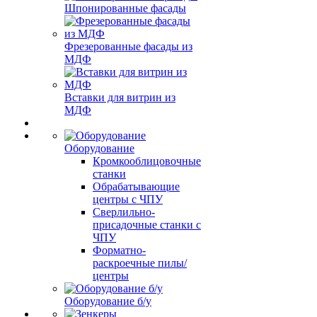
Шпонированные фасады
Фрезерованные фасады из
МДФ
Вставки для витрин из
МДФ
Оборудование
Кромкооблицовочные
станки
Обрабатывающие
центры с ЧПУ
Сверлильно-
присадочные станки с
ЧПУ
Форматно-
раскроечные пилы/
центры
Оборудование б/у