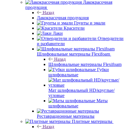
Лакокрасочная
продукция
Назад
Лакокрасочная продукция
Грунты и эмали
Красители
Лаки
Отвердители
и разбавители
Шлифовальные материалы Flexifoam
Назад
Шлифовальные материалы Flexifoam
Губки
шлифовальные
Мат шлифовальный HD/круглые/
угловые
Маты
шлифовальные
Реставрационные материалы
Плитные материалы
Назад