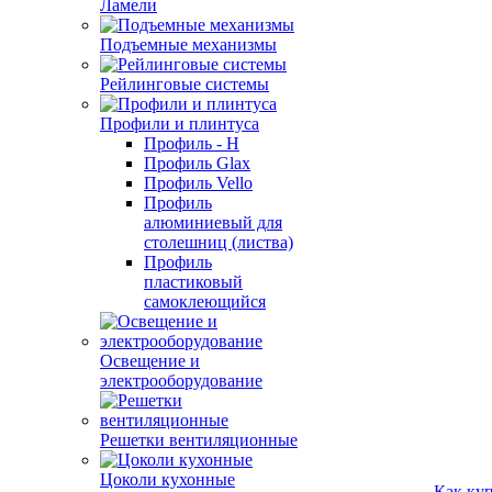
Ламели
Подъемные механизмы
Рейлинговые системы
Профили и плинтуса
Профиль - H
Профиль Glax
Профиль Vello
Профиль
алюминиевый для
столешниц (листва)
Профиль
пластиковый
самоклеющийся
Освещение и
электрооборудование
Решетки вентиляционные
Цоколи кухонные
Как ку