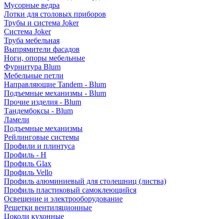
Мусорные ведра
Лотки для столовых приборов
Трубы и система Joker
Система Joker
Труба мебельная
Выпрямители фасадов
Ноги, опоры мебельные
Фурнитура Blum
Мебельные петли
Направляющие Tandem - Blum
Подъемные механизмы - Blum
Прочие изделия - Blum
Тандембоксы - Blum
Ламели
Подъемные механизмы
Рейлинговые системы
Профили и плинтуса
Профиль - H
Профиль Glax
Профиль Vello
Профиль алюминиевый для столешниц (листва)
Профиль пластиковый самоклеющийся
Освещение и электрооборудование
Решетки вентиляционные
Цоколи кухонные