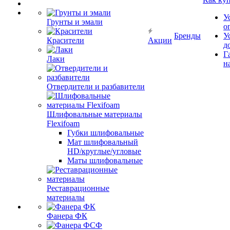
У
Грунты и эмали
о
Бренды
У
Красители
Акции
д
Г
Лаки
н
Отвердители и разбавители
Шлифовальные материалы
Flexifoam
Губки шлифовальные
Мат шлифовальный
HD/круглые/угловые
Маты шлифовальные
Реставрационные
материалы
Фанера ФК