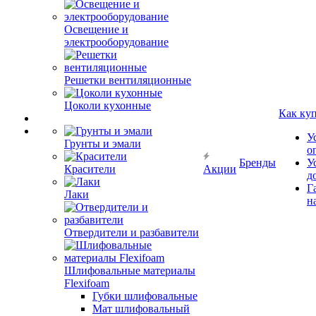
Освещение и
электрооборудование
Решетки вентиляционные
Цоколи кухонные
Как ку
У
Грунты и эмали
о
Бренды
У
Красители
Акции
д
Г
Лаки
н
Отвердители и разбавители
Шлифовальные материалы
Flexifoam
Губки шлифовальные
Мат шлифовальный