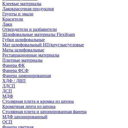
Клеевые материалы
Лакокрасочная продукция
Грунты и эмали
Красители
Лаки
Отвердители и разбавители
Шлифовальные материалы Flexifoam
Губки шлифовальные
Мат шлифовальный HD/круглые/угловые
Маты шлифовальные
Реставрационные материалы
Плитные материалы
Фанера ФК
Фанера ФСФ
Фанера ламинированная
ХДФ / ДВП
ЛДСП
ДСП
МДФ
Столярная плита и кромка из шпона
Кромочная лента из шпона
Столярная плита и шпонированная фанера
МДФ шпонированный
ОСП
Фанера цветная