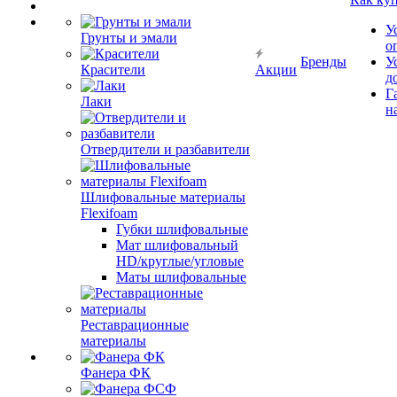
У
Грунты и эмали
о
Бренды
У
Красители
Акции
д
Г
Лаки
н
Отвердители и разбавители
Шлифовальные материалы
Flexifoam
Губки шлифовальные
Мат шлифовальный
HD/круглые/угловые
Маты шлифовальные
Реставрационные
материалы
Фанера ФК