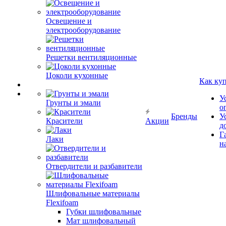
Освещение и
электрооборудование
Решетки вентиляционные
Цоколи кухонные
Как ку
У
Грунты и эмали
о
Бренды
У
Красители
Акции
д
Г
Лаки
н
Отвердители и разбавители
Шлифовальные материалы
Flexifoam
Губки шлифовальные
Мат шлифовальный