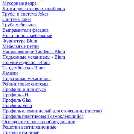
Мусорные ведра
Лотки для столовых приборов
Трубы и система Joker
Система Joker
Труба мебельная
Выпрямители фасадов
Ноги, опоры мебельные
Фурнитура Blum
Мебельные петли
Направляющие Tandem - Blum
Подъемные механизмы - Blum
Прочие изделия - Blum
Тандембоксы - Blum
Ламели
Подъемные механизмы
Рейлинговые системы
Профили и плинтуса
Профиль - H
Профиль Glax
Профиль Vello
Профиль алюминиевый для столешниц (листва)
Профиль пластиковый самоклеющийся
Освещение и электрооборудование
Решетки вентиляционные
Цоколи кухонные