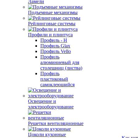
Ламели
Подъемные механизмы
Рейлинговые системы
Профили и плинтуса
Профиль - H
Профиль Glax
Профиль Vello
Профиль
алюминиевый для
столешниц (листва)
Профиль
пластиковый
самоклеющийся
Освещение и
электрооборудование
Решетки вентиляционные
Цоколи кухонные
Как ку