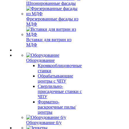
Шпонированные фасады
Фрезерованные фасады из
МДФ
Вставки для витрин из
МДФ
Оборудование
Кромкооблицовочные
станки
Обрабатывающие
центры с ЧПУ
Сверлильно-
присадочные станки с
ЧПУ
Форматно-
раскроечные пилы/
центры
Оборудование б/у