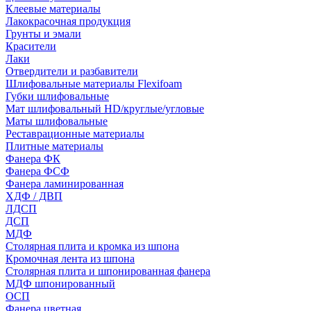
Клеевые материалы
Лакокрасочная продукция
Грунты и эмали
Красители
Лаки
Отвердители и разбавители
Шлифовальные материалы Flexifoam
Губки шлифовальные
Мат шлифовальный HD/круглые/угловые
Маты шлифовальные
Реставрационные материалы
Плитные материалы
Фанера ФК
Фанера ФСФ
Фанера ламинированная
ХДФ / ДВП
ЛДСП
ДСП
МДФ
Столярная плита и кромка из шпона
Кромочная лента из шпона
Столярная плита и шпонированная фанера
МДФ шпонированный
ОСП
Фанера цветная