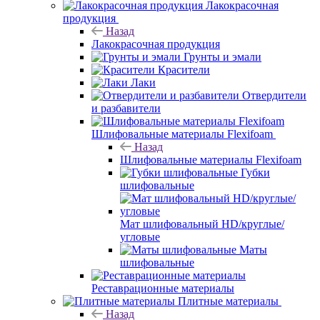
Лакокрасочная
продукция
Назад
Лакокрасочная продукция
Грунты и эмали
Красители
Лаки
Отвердители
и разбавители
Шлифовальные материалы Flexifoam
Назад
Шлифовальные материалы Flexifoam
Губки
шлифовальные
Мат шлифовальный HD/круглые/
угловые
Маты
шлифовальные
Реставрационные материалы
Плитные материалы
Назад