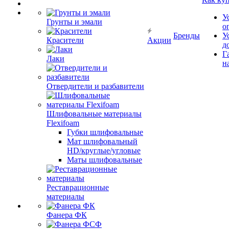
У
Грунты и эмали
о
Бренды
У
Красители
Акции
д
Г
Лаки
н
Отвердители и разбавители
Шлифовальные материалы
Flexifoam
Губки шлифовальные
Мат шлифовальный
HD/круглые/угловые
Маты шлифовальные
Реставрационные
материалы
Фанера ФК