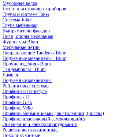
Мусорные ведра
Лотки для столовых приборов
Трубы и система Joker
Система Joker
Труба мебельная
Выпрямители фасадов
Ноги, опоры мебельные
Фурнитура Blum
Мебельные петли
Направляющие Tandem - Blum
Подъемные механизмы - Blum
Прочие изделия - Blum
Тандембоксы - Blum
Ламели
Подъемные механизмы
Рейлинговые системы
Профили и плинтуса
Профиль - H
Профиль Glax
Профиль Vello
Профиль алюминиевый для столешниц (листва)
Профиль пластиковый самоклеющийся
Освещение и электрооборудование
Решетки вентиляционные
Цоколи кухонные