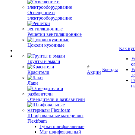
Освещение и
электрооборудование
Решетки вентиляционные
Цоколи кухонные
Как ку
У
Грунты и эмали
о
Бренды
У
Красители
Акции
д
Г
Лаки
н
Отвердители и разбавители
Шлифовальные материалы
Flexifoam
Губки шлифовальные
Мат шлифовальный