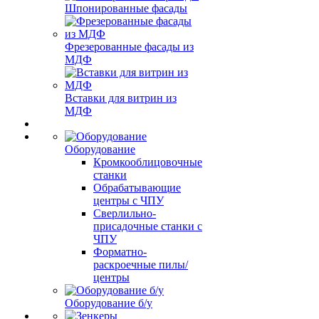
Шпонированные фасады
Фрезерованные фасады из
МДФ
Вставки для витрин из
МДФ
Оборудование
Кромкооблицовочные
станки
Обрабатывающие
центры с ЧПУ
Сверлильно-
присадочные станки с
ЧПУ
Форматно-
раскроечные пилы/
центры
Оборудование б/у