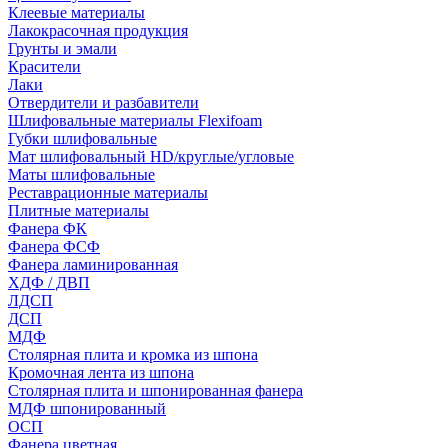
Клеевые материалы
Лакокрасочная продукция
Грунты и эмали
Красители
Лаки
Отвердители и разбавители
Шлифовальные материалы Flexifoam
Губки шлифовальные
Мат шлифовальный HD/круглые/угловые
Маты шлифовальные
Реставрационные материалы
Плитные материалы
Фанера ФК
Фанера ФСФ
Фанера ламинированная
ХДФ / ДВП
ЛДСП
ДСП
МДФ
Столярная плита и кромка из шпона
Кромочная лента из шпона
Столярная плита и шпонированная фанера
МДФ шпонированный
ОСП
Фанера цветная