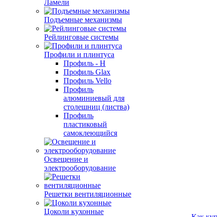
Ламели
Подъемные механизмы
Рейлинговые системы
Профили и плинтуса
Профиль - H
Профиль Glax
Профиль Vello
Профиль
алюминиевый для
столешниц (листва)
Профиль
пластиковый
самоклеющийся
Освещение и
электрооборудование
Решетки вентиляционные
Цоколи кухонные
Как ку