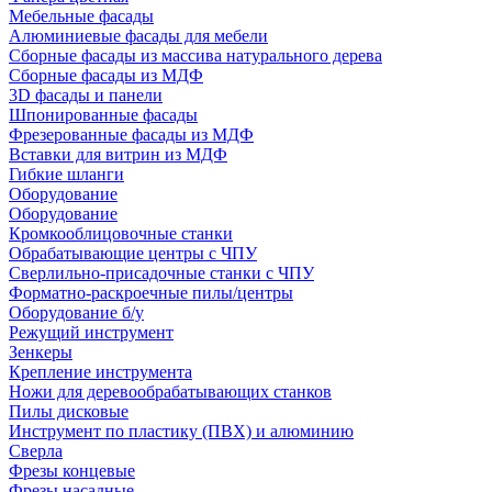
Мебельные фасады
Алюминиевые фасады для мебели
Сборные фасады из массива натурального дерева
Сборные фасады из МДФ
3D фасады и панели
Шпонированные фасады
Фрезерованные фасады из МДФ
Вставки для витрин из МДФ
Гибкие шланги
Оборудование
Оборудование
Кромкооблицовочные станки
Обрабатывающие центры с ЧПУ
Сверлильно-присадочные станки с ЧПУ
Форматно-раскроечные пилы/центры
Оборудование б/у
Режущий инструмент
Зенкеры
Крепление инструмента
Ножи для деревообрабатывающих станков
Пилы дисковые
Инструмент по пластику (ПВХ) и алюминию
Сверла
Фрезы концевые
Фрезы насадные