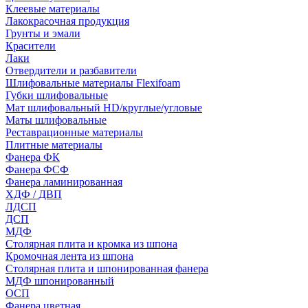
Клеевые материалы
Лакокрасочная продукция
Грунты и эмали
Красители
Лаки
Отвердители и разбавители
Шлифовальные материалы Flexifoam
Губки шлифовальные
Мат шлифовальный HD/круглые/угловые
Маты шлифовальные
Реставрационные материалы
Плитные материалы
Фанера ФК
Фанера ФСФ
Фанера ламинированная
ХДФ / ДВП
ЛДСП
ДСП
МДФ
Столярная плита и кромка из шпона
Кромочная лента из шпона
Столярная плита и шпонированная фанера
МДФ шпонированный
ОСП
Фанера цветная