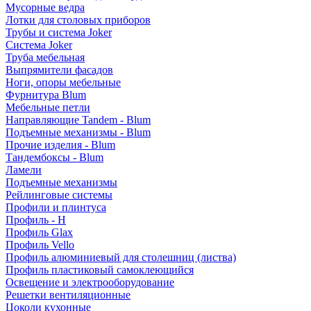
Мусорные ведра
Лотки для столовых приборов
Трубы и система Joker
Система Joker
Труба мебельная
Выпрямители фасадов
Ноги, опоры мебельные
Фурнитура Blum
Мебельные петли
Направляющие Tandem - Blum
Подъемные механизмы - Blum
Прочие изделия - Blum
Тандембоксы - Blum
Ламели
Подъемные механизмы
Рейлинговые системы
Профили и плинтуса
Профиль - H
Профиль Glax
Профиль Vello
Профиль алюминиевый для столешниц (листва)
Профиль пластиковый самоклеющийся
Освещение и электрооборудование
Решетки вентиляционные
Цоколи кухонные